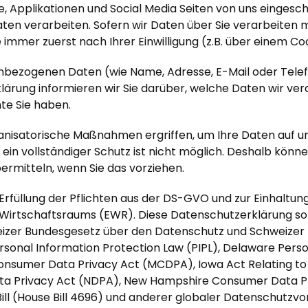
te, Applikationen und Social Media Seiten von uns einge
en verarbeiten. Sofern wir Daten über Sie verarbeiten 
 immer zuerst nach Ihrer Einwilligung (z.B. über einem C
nbezogenen Daten (wie Name, Adresse, E-Mail oder Tele
ärung informieren wir Sie darüber, welche Daten wir vera
te Sie haben.
anisatorische Maßnahmen ergriffen, um Ihre Daten auf u
d ein vollständiger Schutz ist nicht möglich. Deshalb kö
ermitteln, wenn Sie das vorziehen.
Erfüllung der Pflichten aus der DS-GVO und zur Einhaltun
Wirtschaftsraums (EWR). Diese Datenschutzerklärung soll
izer Bundesgesetz über den Datenschutz und Schweizer 
onal Information Protection Law (PIPL), Delaware Pers
Consumer Data Privacy Act (MCDPA), Iowa Act Relating t
ta Privacy Act (NDPA), New Hampshire Consumer Data Pr
ill (House Bill 4696) und anderer globaler Datenschutzv