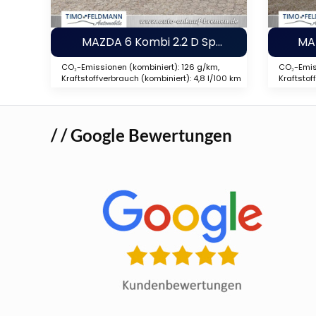
MAZDA 6 Kombi 2.2 D Sports-Line
MA
CO₂-Emissionen (kombiniert): 126 g/km,
CO₂-Emiss
Kraftstoffverbrauch (kombiniert): 4,8 l/100 km
Kraftstof
/ / Google Bewertungen