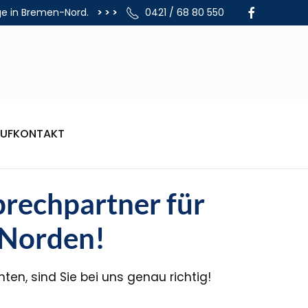
ge in Bremen-Nord.
> > >
0421 / 68 80 550
UF
KONTAKT
prechpartner für
 Norden!
n, sind Sie bei uns genau richtig!