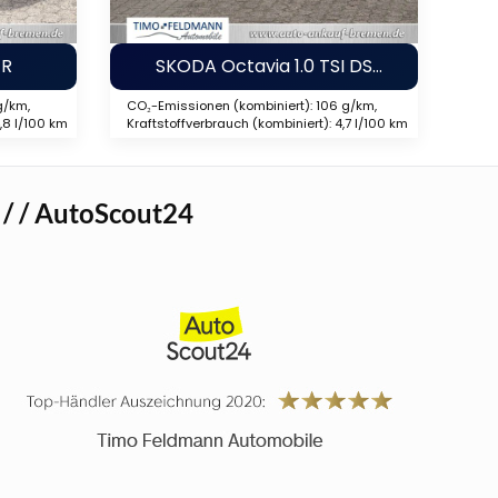
FR
SKODA Octavia 1.0 TSI DSG Combi Style
g/km,
CO₂-Emissionen (kombiniert): 106 g/km,
4,8 l/100 km
Kraftstoffverbrauch (kombiniert): 4,7 l/100 km
/ / AutoScout24