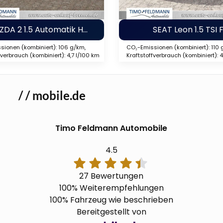
ZDA 2 1.5 Automatik Homura
SEAT Leon 1.5 TSI 
ionen (kombiniert): 106 g/km,
CO₂-Emissionen (kombiniert): 110 
fverbrauch (kombiniert): 4,7 l/100 km
Kraftstoffverbrauch (kombiniert): 
/ / mobile.de
Timo Feldmann Automobile
4.5
27 Bewertungen
100%
Weiterempfehlungen
100%
Fahrzeug wie beschrieben
Bereitgestellt von