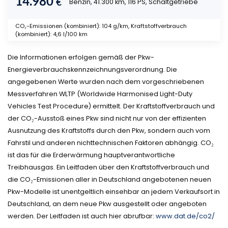
14.980
€
Benzin, 41.300 km, 116 PS, Schaltgetriebe
CO₂-Emissionen (kombiniert): 104 g/km, Kraftstoffverbrauch
(kombiniert): 4,6 l/100 km
Die Informationen erfolgen gemäß der Pkw-
Energieverbrauchskennzeichnungsverordnung. Die
angegebenen Werte wurden nach dem vorgeschriebenen
Messverfahren WLTP (Worldwide Harmonised Light-Duty
Vehicles Test Procedure) ermittelt. Der Kraftstoffverbrauch und
der CO₂-Ausstoß eines Pkw sind nicht nur von der effizienten
Ausnutzung des Kraftstoffs durch den Pkw, sondern auch vom
Fahrstil und anderen nichttechnischen Faktoren abhängig. CO₂
ist das für die Erderwärmung hauptverantwortliche
Treibhausgas. Ein Leitfaden über den Kraftstoffverbrauch und
die CO₂-Emissionen aller in Deutschland angebotenen neuen
Pkw-Modelle ist unentgeltlich einsehbar an jedem Verkaufsort in
Deutschland, an dem neue Pkw ausgestellt oder angeboten
werden. Der Leitfaden ist auch hier abrufbar:
www.dat.de/co2/