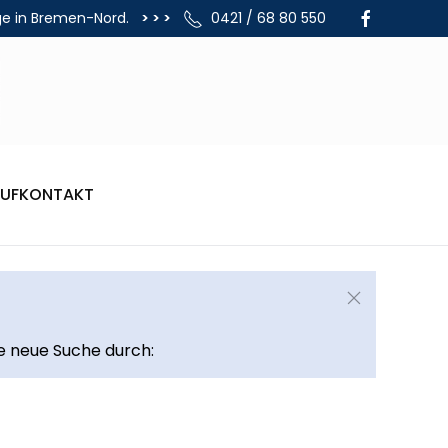
ge in Bremen-Nord.
> > >
0421 / 68 80 550
UF
KONTAKT
ne neue Suche durch: