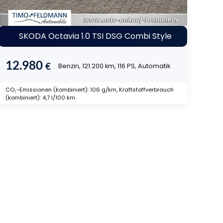
SKODA Octavia 1.0 TSI DSG Combi Style
12.980
€
Benzin, 121.200 km, 116 PS, Automatik
CO₂-Emissionen (kombiniert): 106 g/km, Kraftstoffverbrauch
(kombiniert): 4,7 l/100 km